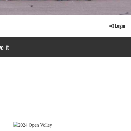
Login
e-it