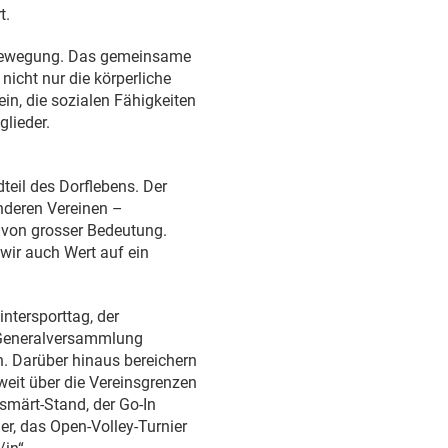
t.
r Bewegung. Das gemeinsame
nicht nur die körperliche
in, die sozialen Fähigkeiten
lieder.
dteil des Dorflebens. Der
deren Vereinen –
 von grosser Bedeutung.
ir auch Wert auf ein
ntersporttag, der
 Generalversammlung
. Darüber hinaus bereichern
 weit über die Vereinsgrenzen
smärt-Stand, der Go-In
er, das Open-Volley-Turnier