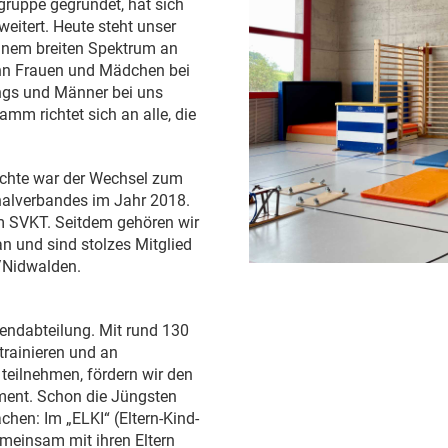
ngruppe gegründet, hat sich
weitert. Heute steht unser
einem breiten Spektrum an
wenn Frauen und Mädchen bei
ungs und Männer bei uns
mm richtet sich an alle, die
hichte war der Wechsel zum
alverbandes im Jahr 2018.
im SVKT. Seitdem gehören wir
 und sind stolzes Mitglied
/Nidwalden.
endabteilung. Mit rund 130
trainieren und an
teilnehmen, fördern wir den
ent. Schon die Jüngsten
chen: Im „ELKI“ (Eltern-Kind-
meinsam mit ihren Eltern