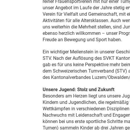
reiner Frauensportverein mit nur einer Tur
unser Angebot im Laufe der Jahre stetig er
Verein für Vielfalt und Gemeinschaft, mit 
Aktivitäten für alle Altersklassen. Auch 
uns weiterhin die Mehrheit stellen, sind J
ebenso herzlich willkommen – unser Progra
Freude an Bewegung und Sport haben.
Ein wichtiger Meilenstein in unserer Gesc
STV. Nach der Auflösung des SVKT Kanton
gab es für uns keine Perspektive mehr be
dem Schweizerischen Turnverband (STV) an
des Kantonalverbandes Luzern/Obwalden
Unsere Jugend: Stolz und Zukunft
Besonders am Herzen liegt uns unsere Jug
Kindern und Jugendlichen, die regelmäßig 
Wettkämpfen in verschiedenen Disziplinen 
Nachwuchs mit Leidenschaft und Engagem
können bei uns erste sportliche Schritte ma
Turnen) sammeln Kinder ab drei Jahren ge